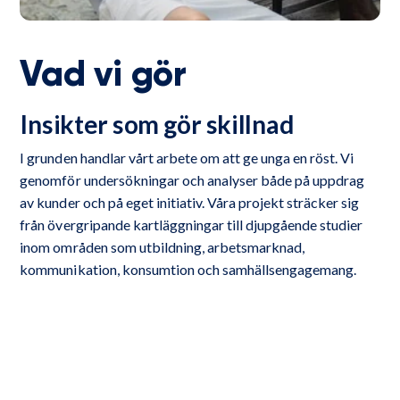
Vad vi gör
Insikter som gör skillnad
I grunden handlar vårt arbete om att ge unga en röst. Vi
genomför undersökningar och analyser både på uppdrag
av kunder och på eget initiativ. Våra projekt sträcker sig
från övergripande kartläggningar till djupgående studier
inom områden som utbildning, arbetsmarknad,
kommunikation, konsumtion och samhällsengagemang.
Vi har byggt upp en unik historisk databas med miljontals
datapunkter om unga och samlar ständigt in ny data genom
både kvantitativa och kvalitativa metoder. Våra insikter
levereras i det format som passar bäst för ändamålet, till
exempel i form av rapporter, föreläsningar, workshops,