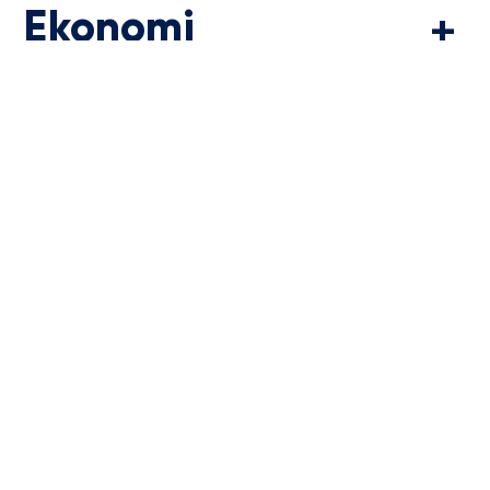
Ekonomi
Konsumtion
Mat och dryck