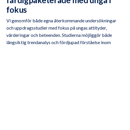
färdigpaketerade med unga i
fokus
Vi genomför både egna återkommande undersökningar
och uppdragsstudier med fokus på ungas attityder,
värderingar och beteenden. Studierna möjliggör både
långsiktig trendanalys och fördjupad förståelse inom
specifika områden. Resultaten vilar på gedigen
datainsamling och analyser som ger relevanta och
praktiskt användbara insikter.
LÄS MER OM VÅRA ANALYSTJÄNSTER